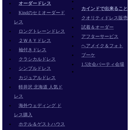
オーダードレス
カインドで出来ること
Kindのセミオーダード
クオリティドレス販売
レス
試着＆オーダー
ロングトレーンドレス
アフターサービス
２ＷＡＹドレス
ヘアメイク＆フォト
袖付きドレス
ブーケ
クラシカルドレス
1.5次会パーティ会場
シンプルドレス
カジュアルドレス
軽井沢 北海道 人気ド
レス
海外ウェディング ド
レス購入
ホテル＆ゲストハウス