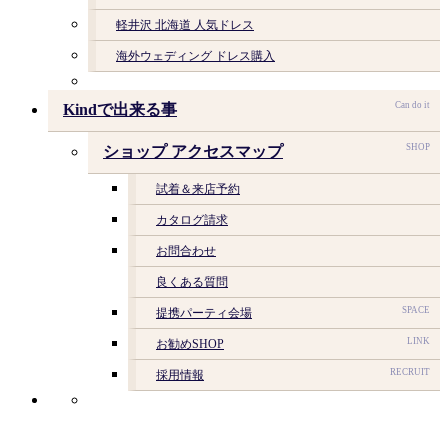
軽井沢 北海道 人気ドレス
海外ウェディング ドレス購入
Can do it
Kindで出来る事
SHOP
ショップ アクセスマップ
試着＆来店予約
カタログ請求
お問合わせ
良くある質問
SPACE
提携パーティ会場
LINK
お勧めSHOP
RECRUIT
採用情報